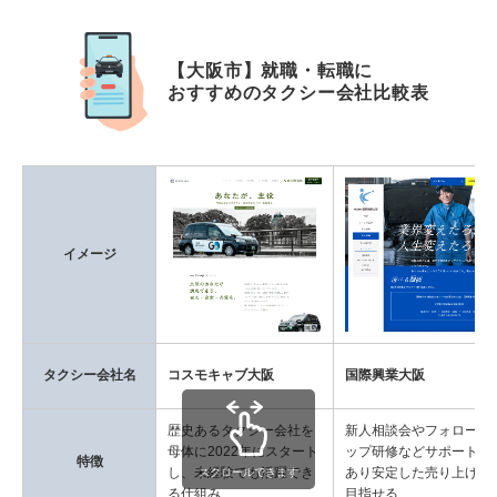
【大阪市】就職・転職に
おすすめのタクシー会社比較表
イメージ
タクシー会社名
コスモキャブ大阪
国際興業大阪
歴史あるタクシー会社を
新人相談会やフォローア
母体に2022年にスタート
ップ研修などサポートが
特徴
し、未経験でも活躍でき
あり安定した売り上げを
スクロールできます
る仕組み
目指せる