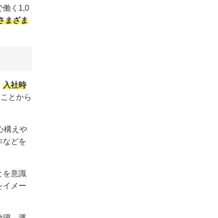
く1,0
さまざま
。
入社時
ることから
心構えや
作などを
とを意識
をイメー
地理、運