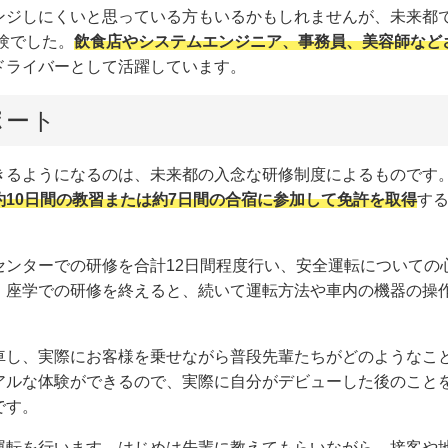
ジしにくいと思っている方もいるかもしれませんが、未来都で働
験でした。
飲食店やシステムエンジニア、事務員、美容師など
ドライバーとして活躍しています。
ポート
きるようになるのは、未来都の入念な研修制度によるものです
10日間の教習または約7日間の合宿に参加して免許を取得
す
センターでの研修を合計12日間程度行い、安全運転についての
。座学での研修を終えると、続いて運転方法や車内の機器の操
車し、実際にお客様を乗せながら普段先輩たちがどのようなこ
アルな体験ができるので、実際に自分がデビューした後のこと
です。
運転を行います。はじめは先輩に教えてもらいながら、接客や